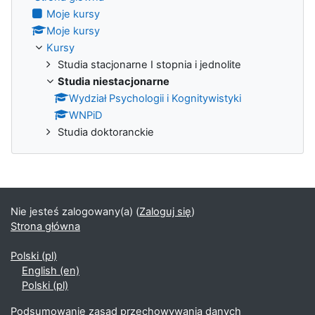
Moje kursy
Moje kursy
Kursy
Studia stacjonarne I stopnia i jednolite
Studia niestacjonarne
Wydział Psychologii i Kognitywistyki
WNPiD
Studia doktoranckie
Nie jesteś zalogowany(a) (
Zaloguj się
)
Strona główna
Polski ‎(pl)‎
English ‎(en)‎
Polski ‎(pl)‎
Podsumowanie zasad przechowywania danych